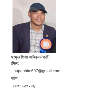
प्रमुख शिक्षा अधिकृत(आठौं)
ईमेल:
thapabhim697@gmail.com
फोन:
९८५८३२५२४६
बालि विशेष व्यवसायीक साना पकेट कार्यक्रम सत्ञ्चालन गर्न ईच्छुक लक्षित वर्गवाट प्रस्ताव पेश गर्ने बारे सुचना ।