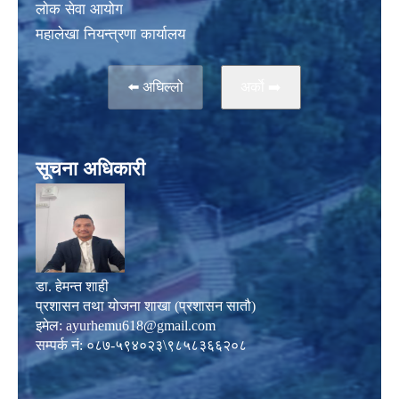
लाेक सेवा आयोग
महालेखा नियन्त्रणा कार्यालय
⬅️ अघिल्लो
अर्काे ➡️
सूचना अधिकारी
डा. हेमन्त शाही
प्रशासन तथा योजना शाखा (प्रशासन सातौ)
इमेल:
ayurhemu618@gmail.com
सम्पर्क नं: ०८७-५९४०२३\९८५८३६६२०८