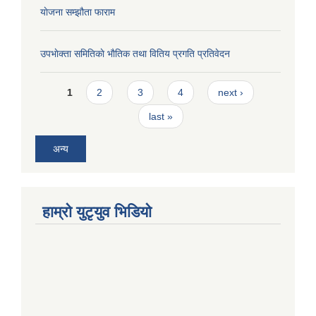
याेजना सम्झौता फाराम
उपभाेक्ता समितिकाे भाैतिक तथा वितिय प्रगति प्रतिवेदन
Pages
1
2
3
4
next ›
last »
अन्य
हाम्राे युटृयुव भिडियाे