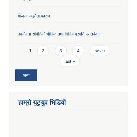
याेजना सम्झौता फाराम
उपभाेक्ता समितिकाे भाैतिक तथा वितिय प्रगति प्रतिवेदन
Pages
1
2
3
4
next ›
last »
अन्य
हाम्राे युटृयुव भिडियाे