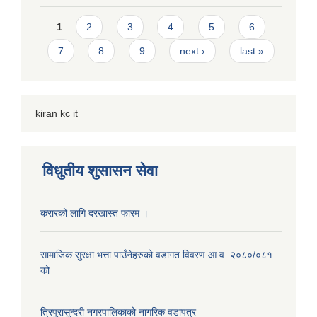
Pages
1
2
3
4
5
6
7
8
9
next ›
last »
kiran kc it
विधुतीय शुसासन सेवा
करारको लागि दरखास्त फारम ।
सामाजिक सुरक्षा भत्ता पाउँनेहरुको वडागत विवरण आ.व. २०८०/०८१
को
त्रिपुरासुन्दरी नगरपालिकाको नागरिक वडापत्र