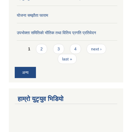
याेजना सम्झौता फाराम
उपभाेक्ता समितिकाे भाैतिक तथा वितिय प्रगति प्रतिवेदन
Pages
1
2
3
4
next ›
last »
अन्य
हाम्राे युटृयुव भिडियाे