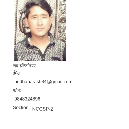
सव इन्जिनियर
ईमेल:
budhaparash84@gmail.com
फोन:
9848324896
Section:
NCCSP-2
बालि विशेष व्यवसायीक साना पकेट कार्यक्रम सत्ञ्चालन गर्न ईच्छुक लक्षित वर्गवाट प्रस्ताव पेश गर्ने बारे सुचना ।