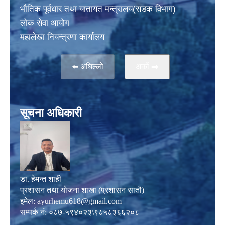
भाैतिक पूर्वधार तथा यातायत मन्त्रालय(सडक विभाग)
लाेक सेवा आयोग
महालेखा नियन्त्रणा कार्यालय
⬅️ अघिल्लो
अर्काे ➡️
सूचना अधिकारी
डा. हेमन्त शाही
प्रशासन तथा योजना शाखा (प्रशासन सातौ)
इमेल:
ayurhemu618@gmail.com
सम्पर्क नं: ०८७-५९४०२३\९८५८३६६२०८