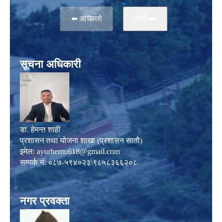
⬅️ अघिल्लो
अर्काे ➡️
सूचना अधिकारी
डा. हेमन्त शाही
प्रशासन तथा योजना शाखा (प्रशासन सातौ)
इमेल:
ayurhemu618@gmail.com
सम्पर्क नं: ०८७-५९४०२३\९८५८३६६२०८
नगर प्रवक्ता