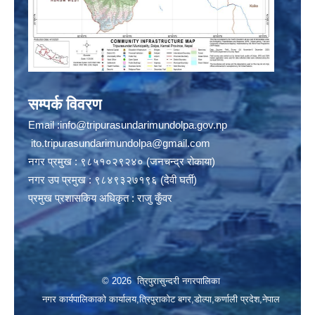
सम्पर्क विवरण
Email :
info@tripurasundarimundolpa.gov.np
ito.tripurasundarimundolpa@gmail.com
नगर प्रमुख : ९८५१०२९२४० (जनचन्द्र रोकाया)
नगर उप प्रमुख : ९८४९३२७१९६ (देवी घर्ती)
प्रमुख प्रशासकिय अधिकृत : राजु कुँवर
© 2026 त्रिपुरासुन्दरी नगरपालिका
नगर कार्यपालिकाको कार्यालय,त्रिपुराकोट बगर,डोल्पा,कर्णाली प्रदेश,नेपाल