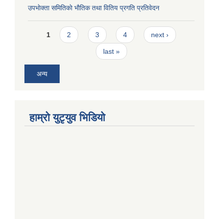
उपभाेक्ता समितिकाे भाैतिक तथा वितिय प्रगति प्रतिवेदन
Pages
1
2
3
4
next ›
last »
अन्य
हाम्राे युटृयुव भिडियाे