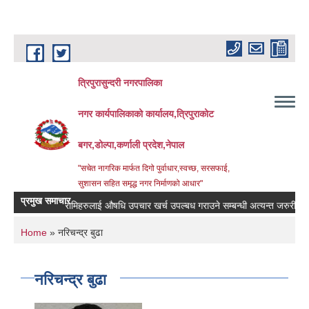
Skip to main content
त्रिपुरासुन्दरी नगरपालिका
नगर कार्यपालिकाको कार्यालय,त्रिपुराकोट
बगर,डोल्पा,कर्णाली प्रदेश,नेपाल
"सचेत नागरिक मार्फत दिगो पुर्वाधार,स्वच्छ, सरसफाई,
सुशासन सहित समृद्ध नगर निर्माणको आधार"
प्रमुख समाचार
बिरामिहरुलाई ‍‌औषधि उपचार खर्च उपल्बध गराउने सम्बन्धी अत्यन्त जरुरी सुचना ।
You are here
Home
» नरिचन्द्र बुढा
नरिचन्द्र बुढा