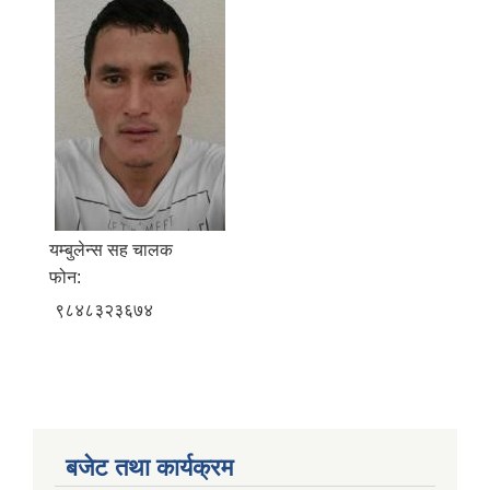
यम्बुलेन्स सह चालक
फोन:
९८४८३२३६७४
बजेट तथा कार्यक्रम
बालि विशेष व्यवसायीक साना पकेट कार्यक्रम सत्ञ्चालन गर्न ईच्छुक लक्षित वर्गवाट प्रस्ताव पेश गर्ने बारे सुचना ।