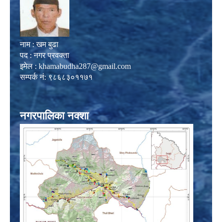
नाम : खम बुढा
पद : नगर प्रवक्ता
इमेल :
khamabudha287@gmail.com
सम्पर्क नं: ९८६८३०११७१
नगरपालिका नक्शा