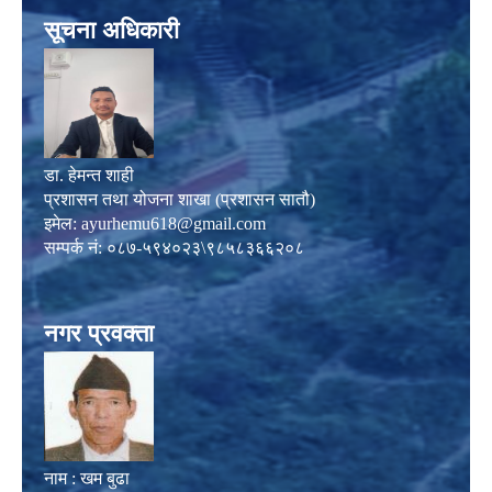
सूचना अधिकारी
डा. हेमन्त शाही
प्रशासन तथा योजना शाखा (प्रशासन सातौ)
इमेल:
ayurhemu618@gmail.com
सम्पर्क नं: ०८७-५९४०२३\९८५८३६६२०८
नगर प्रवक्ता
नाम : खम बुढा