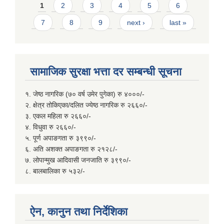
Pages
1
2
3
4
5
6
7
8
9
next ›
last »
सामाजिक सुरक्षा भत्ता दर सम्बन्धी सूचना
१. जेष्ठ नागरिक (७० वर्ष उमेर पुगेका) रु ४०००/-
२. क्षेत्र तोकिएका/दलित ज्येष्ठ नागरिक रु २६६०/-
३. एकल महिला रु २६६०/-
४. विधुवा रु २६६०/-
५. पूर्ण अपाङगता रु ३९९०/-
६. अति अशक्त अपाङगता रु २१२८/-
७. लोपान्मुख आदिवासी जनजाति रु ३९९०/-
८. बालबालिका रु ५३२/-
ऐन, कानुन तथा निर्देशिका