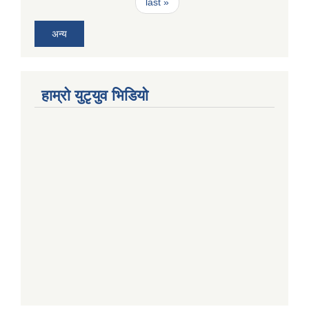
last »
अन्य
हाम्राे युटृयुव भिडियाे