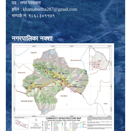
पद : नगर प्रवक्ता
इमेल :
khamabudha287@gmail.com
सम्पर्क नं: ९८६८३०११७१
नगरपालिका नक्शा