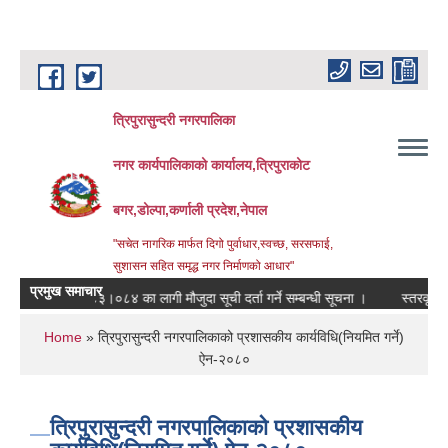
Skip to main content
त्रिपुरासुन्दरी नगरपालिका
नगर कार्यपालिकाको कार्यालय,त्रिपुराकोट
बगर,डोल्पा,कर्णाली प्रदेश,नेपाल
"सचेत नागरिक मार्फत दिगो पुर्वाधार,स्वच्छ, सरसफाई,
सुशासन सहित समृद्ध नगर निर्माणको आधार"
प्रमुख समाचार
आ.ब. २०८३।०८४ का लागी मौजुदा सूची दर्ता गर्ने सम्बन्धी सूचना ।
स्तरवृद्धि गरिएको
You are here
Home
» त्रिपुरासुन्दरी नगरपालिकाको प्रशासकीय कार्यविधि(नियमित गर्ने)
ऐन-२०८०
त्रिपुरासुन्दरी नगरपालिकाको प्रशासकीय