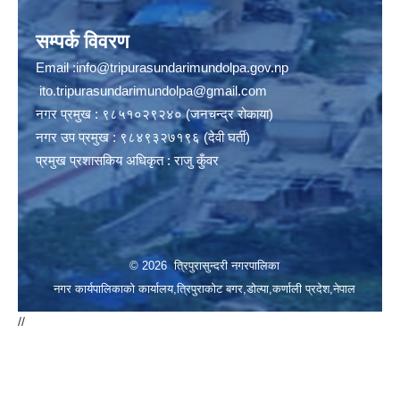
सम्पर्क विवरण
Email :
info@tripurasundarimundolpa.gov.np
ito.tripurasundarimundolpa@gmail.com
नगर प्रमुख : ९८५१०२९२४० (जनचन्द्र रोकाया)
नगर उप प्रमुख : ९८४९३२७१९६ (देवी घर्ती)
प्रमुख प्रशासकिय अधिकृत : राजु कुँवर
© 2026 त्रिपुरासुन्दरी नगरपालिका
नगर कार्यपालिकाको कार्यालय,त्रिपुराकोट बगर,डोल्पा,कर्णाली प्रदेश,नेपाल
//