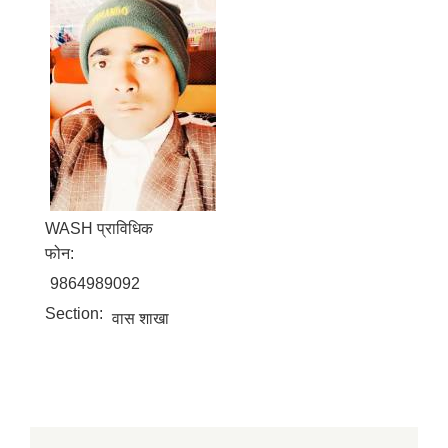
WASH प्राविधिक
फोन:
9864989092
Section:
वास शाखा
बालि विशेष व्यवसायीक साना पकेट कार्यक्रम सत्ञ्चालन गर्न ईच्छुक लक्षित वर्गवाट प्रस्ताव पेश गर्ने बारे सुचना ।