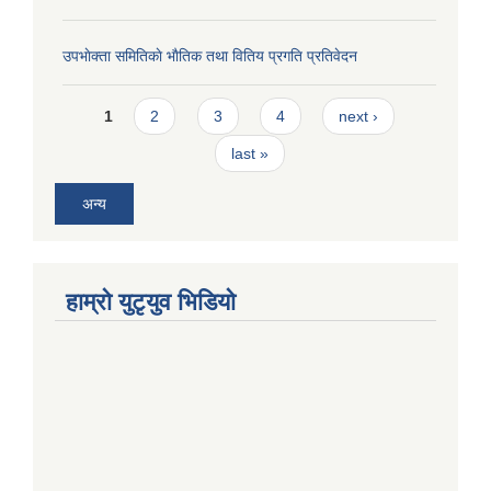
उपभाेक्ता समितिकाे भाैतिक तथा वितिय प्रगति प्रतिवेदन
Pages
1
2
3
4
next ›
last »
अन्य
हाम्राे युटृयुव भिडियाे