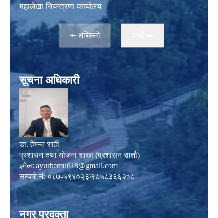
महालेखा नियन्त्रणा कार्यालय
⬅️ अघिल्लो
अर्काे ➡️
सूचना अधिकारी
डा. हेमन्त शाही
प्रशासन तथा योजना शाखा (प्रशासन सातौ)
इमेल:
ayurhemu618@gmail.com
सम्पर्क नं: ०८७-५९४०२३\९८५८३६६२०८
नगर प्रवक्ता