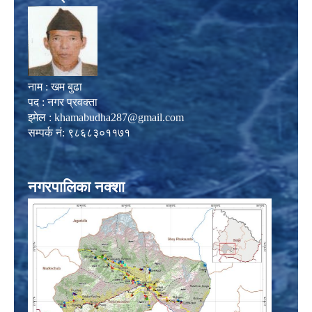
नाम : खम बुढा
पद : नगर प्रवक्ता
इमेल :
khamabudha287@gmail.com
सम्पर्क नं: ९८६८३०११७१
नगरपालिका नक्शा