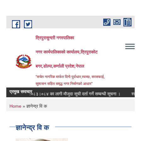
Skip to main content
त्रिपुरासुन्दरी नगरपालिका
नगर कार्यपालिकाको कार्यालय,त्रिपुराकोट
बगर,डोल्पा,कर्णाली प्रदेश,नेपाल
"सचेत नागरिक मार्फत दिगो पुर्वाधार,स्वच्छ, सरसफाई,
सुशासन सहित समृद्ध नगर निर्माणको आधार"
प्रमुख समाचार
आ.ब. २०८३।०८४ का लागी मौजुदा सूची दर्ता गर्ने सम्बन्धी सूचना ।
स्तरवृद्धि ग
You are here
Home
» ज्ञानेन्द्र वि क
ज्ञानेन्द्र वि क