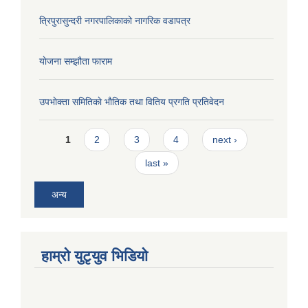
त्रिपुरासुन्दरी नगरपालिकाको नागरिक वडापत्र
याेजना सम्झौता फाराम
उपभाेक्ता समितिकाे भाैतिक तथा वितिय प्रगति प्रतिवेदन
Pages
1
2
3
4
next ›
last »
अन्य
हाम्राे युटृयुव भिडियाे