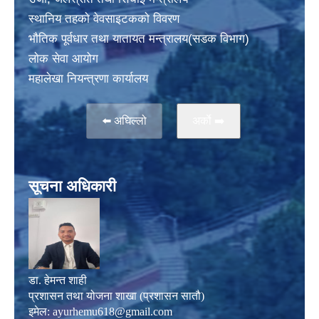
स्थानिय तहकाे वेवसाइटककाे विवरण
भाैतिक पूर्वधार तथा यातायत मन्त्रालय(सडक विभाग)
लाेक सेवा आयोग
महालेखा नियन्त्रणा कार्यालय
⬅️ अघिल्लो
अर्काे ➡️
सूचना अधिकारी
डा. हेमन्त शाही
प्रशासन तथा योजना शाखा (प्रशासन सातौ)
इमेल:
ayurhemu618@gmail.com