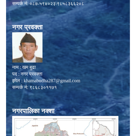
सम्पर्क नं: ०८७-५९४०२३\९८५८३६६२०८
नगर प्रवक्ता
नाम : खम बुढा
पद : नगर प्रवक्ता
इमेल :
khamabudha287@gmail.com
सम्पर्क नं: ९८६८३०११७१
नगरपालिका नक्शा