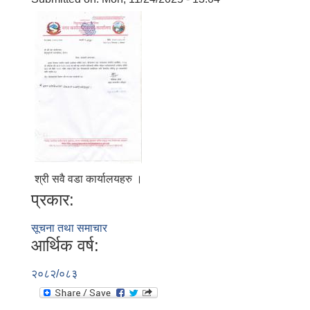
श्री सवै वडा कार्यालयहरु ।
प्रकार:
सूचना तथा समाचार
आर्थिक वर्ष:
२०८२/०८३
बालि विशेष व्यवसायीक साना पकेट कार्यक्रम सत्ञ्चालन गर्न ईच्छुक लक्षित वर्गवाट प्रस्ताव पेश गर्ने बारे सुचना ।