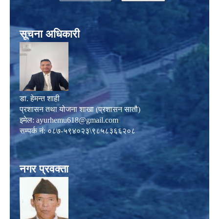
सूचना अधिकारी
डा. हेमन्त शाही
प्रशासन तथा योजना शाखा (प्रशासन सातौ)
इमेल:
ayurhemu618@gmail.com
सम्पर्क नं: ०८७-५९४०२३\९८५८३६६२०८
नगर प्रवक्ता