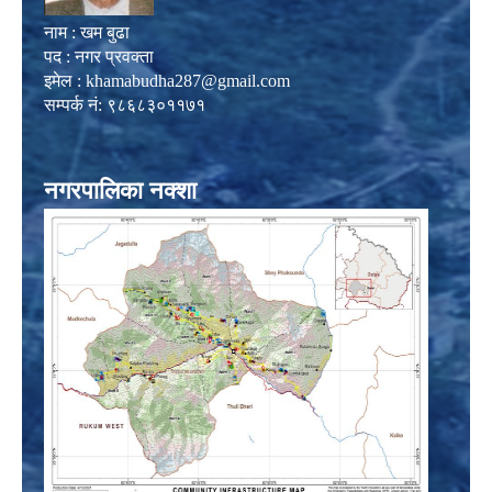
नाम : खम बुढा
पद : नगर प्रवक्ता
इमेल :
khamabudha287@gmail.com
सम्पर्क नं: ९८६८३०११७१
नगरपालिका नक्शा