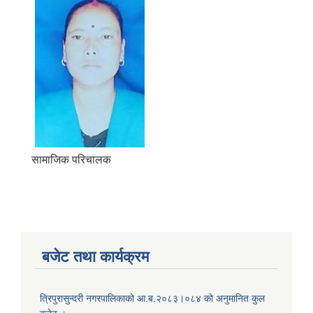
सामाजिक परिचालक
बजेट तथा कार्यक्रम
त्रिपुरासुन्दरी नगरपालिकाको आ.ब.२०८३।०८४ को अनुमानित कुल
बालि विशेष व्यवसायीक साना पकेट कार्यक्रम सत्ञ्चालन गर्न ईच्छुक लक्षित वर्गवाट प्रस्ताव पेश गर्ने बारे सुचना ।