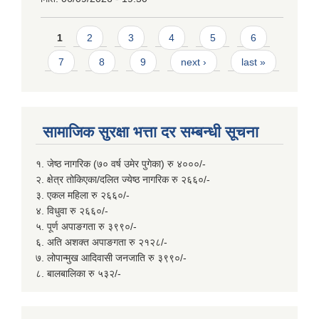
Pages
1
2
3
4
5
6
7
8
9
next ›
last »
सामाजिक सुरक्षा भत्ता दर सम्बन्धी सूचना
१. जेष्ठ नागरिक (७० वर्ष उमेर पुगेका) रु ४०००/-
२. क्षेत्र तोकिएका/दलित ज्येष्ठ नागरिक रु २६६०/-
३. एकल महिला रु २६६०/-
४. विधुवा रु २६६०/-
५. पूर्ण अपाङगता रु ३९९०/-
६. अति अशक्त अपाङगता रु २१२८/-
७. लोपान्मुख आदिवासी जनजाति रु ३९९०/-
८. बालबालिका रु ५३२/-