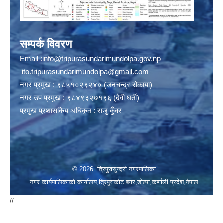
सम्पर्क विवरण
Email :
info@tripurasundarimundolpa.gov.np
ito.tripurasundarimundolpa@gmail.com
नगर प्रमुख : ९८५१०२९२४० (जनचन्द्र रोकाया)
नगर उप प्रमुख : ९८४९३२७१९६ (देवी घर्ती)
प्रमुख प्रशासकिय अधिकृत : राजु कुँवर
© 2026 त्रिपुरासुन्दरी नगरपालिका
नगर कार्यपालिकाको कार्यालय,त्रिपुराकोट बगर,डोल्पा,कर्णाली प्रदेश,नेपाल
//