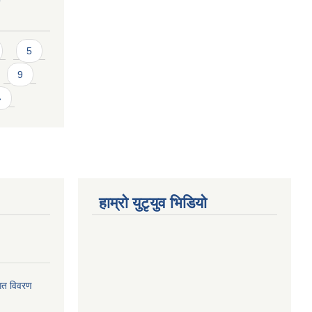
5
9
»
हाम्राे युटृयुव भिडियाे
ागत विवरण