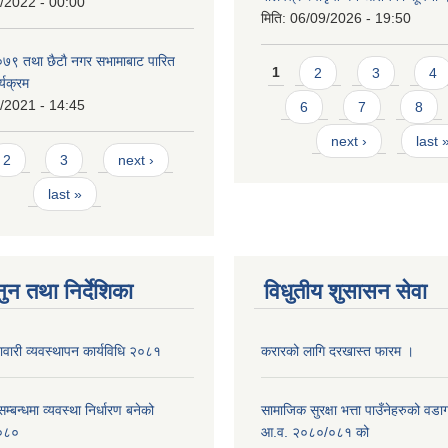
/2022 - 00:00
मिति:
06/09/2026 - 19:50
९ तथा छैटाै नगर सभामाबाट पारित
Pages
1
2
3
4
्यक्रम
/2021 - 14:45
6
7
8
next ›
last 
s
2
3
next ›
last »
ुन तथा निर्देशिका
विधुतीय शुसासन सेवा
नावारी व्यवस्थापन कार्यविधि २०८१
करारको लागि दरखास्त फारम ।
्बन्धमा व्यवस्था निर्धारण बनेको
सामाजिक सुरक्षा भत्ता पाउँनेहरुको वड
०८०
आ.व. २०८०/०८१ को