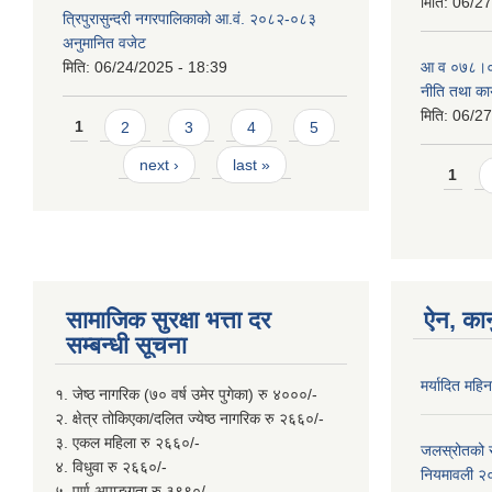
मिति:
06/27
त्रिपुरासुन्दरी नगरपालिकाको आ.वं. २०८२-०८३
अनुमानित वजेट
मिति:
06/24/2025 - 18:39
आ‍ व ०७८।०७
नीति तथा कार
मिति:
06/27
Pages
1
2
3
4
5
next ›
last »
Page
1
सामाजिक सुरक्षा भत्ता दर
ऐन, कान
सम्बन्धी सूचना
मर्यादित महि
१. जेष्ठ नागरिक (७० वर्ष उमेर पुगेका) रु ४०००/-
२. क्षेत्र तोकिएका/दलित ज्येष्ठ नागरिक रु २६६०/-
३. एकल महिला रु २६६०/-
जलस्रोतको सम
४. विधुवा रु २६६०/-
नियमावली २
५. पूर्ण अपाङगता रु ३९९०/-