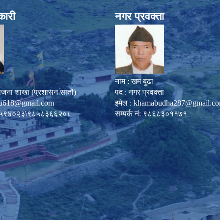
कारी
नगर प्रवक्ता
नाम : खम बुढा
ोजना शाखा (प्रशासन सातौ)
पद : नगर प्रवक्ता
u618@gmail.com
इमेल :
khamabudha287@gmail.c
०८७-५९४०२३\९८५८३६६२०८
सम्पर्क नं: ९८६८३०११७१