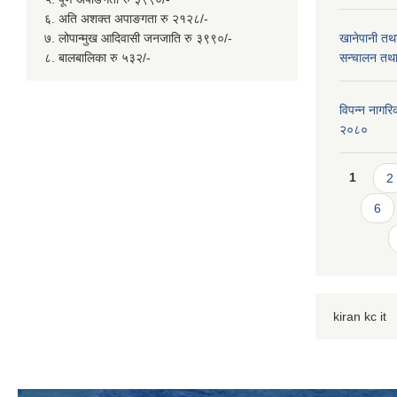
६. अति अशक्त अपाङगता रु २१२८/-
७. लोपान्मुख आदिवासी जनजाति रु ३९९०/-
खानेपानी तथ
८. बालबालिका रु ५३२/-
सन्चालन तथा
विपन्न नागरिक
२०८०
Page
1
2
6
kiran kc it