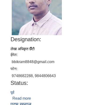
Designation:
लेखा अधिकृत छैँटाै
ईमेल:
bbikram8848@gmail.com
फोन:
9748682288, 9844806643
Status:
पूर्व
Read more
about पदम विक्रम थापा
पदम खनाल