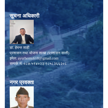
सूचना अधिकारी
डा. हेमन्त शाही
प्रशासन तथा योजना शाखा (प्रशासन सातौ)
इमेल:
ayurhemu618@gmail.com
सम्पर्क नं: ०८७-५९४०२३\९८५८३६६२०८
नगर प्रवक्ता