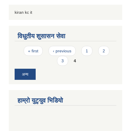
kiran kc it
विधुतीय शुसासन सेवा
Pages
« first
‹ previous
1
2
3
4
अन्य
हाम्राे युटृयुव भिडियाे