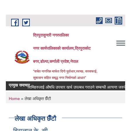
Skip to main content
त्रिपुरासुन्दरी नगरपालिका
नगर कार्यपालिकाको कार्यालय,त्रिपुराकोट
बगर,डोल्पा,कर्णाली प्रदेश,नेपाल
"सचेत नागरिक मार्फत दिगो पुर्वाधार,स्वच्छ, सरसफाई,
सुशासन सहित समृद्ध नगर निर्माणको आधार"
प्रमुख समाचार
बिरामिहरुलाई ‍‌औषधि उपचार खर्च उपल्बध गराउने सम्बन्धी अत्यन्त जरुरी सुचना ।
You are here
Home
» लेखा अधिकृत छैँटाै
लेखा अधिकृत छैँटाै
हिरालाल के .सी