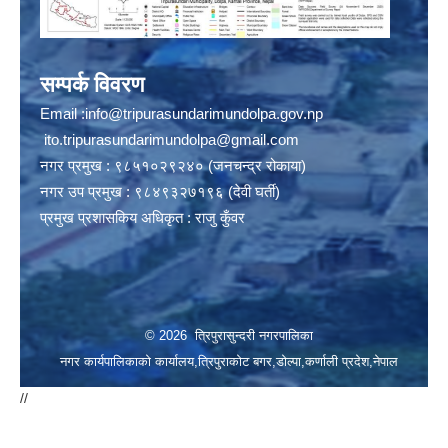
सम्पर्क विवरण
Email :
info@tripurasundarimundolpa.gov.np
ito.tripurasundarimundolpa@gmail.com
नगर प्रमुख : ९८५१०२९२४० (जनचन्द्र रोकाया)
नगर उप प्रमुख : ९८४९३२७१९६ (देवी घर्ती)
प्रमुख प्रशासकिय अधिकृत : राजु कुँवर
© 2026 त्रिपुरासुन्दरी नगरपालिका
नगर कार्यपालिकाको कार्यालय,त्रिपुराकोट बगर,डोल्पा,कर्णाली प्रदेश,नेपाल
//