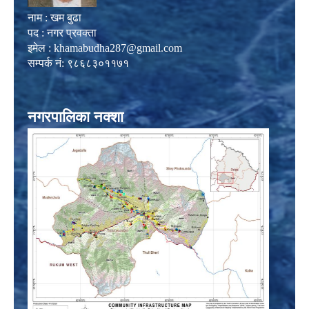
नाम : खम बुढा
पद : नगर प्रवक्ता
इमेल :
khamabudha287@gmail.com
सम्पर्क नं: ९८६८३०११७१
नगरपालिका नक्शा