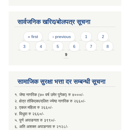
सार्वजनिक खरिद/बोलपत्र सूचना
Pages
« first
‹ previous
1
2
3
4
5
6
7
8
9
सामाजिक सुरक्षा भत्ता दर सम्बन्धी सूचना
१. जेष्ठ नागरिक (७० वर्ष उमेर पुगेका) रु ४०००/-
२. क्षेत्र तोकिएका/दलित ज्येष्ठ नागरिक रु २६६०/-
३. एकल महिला रु २६६०/-
४. विधुवा रु २६६०/-
५. पूर्ण अपाङगता रु ३९९०/-
६. अति अशक्त अपाङगता रु २१२८/-