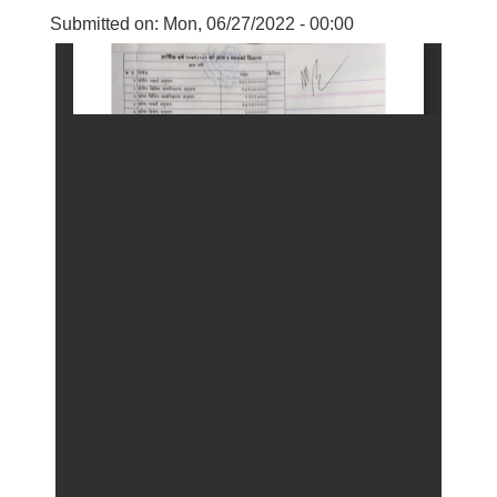
Submitted on:
Mon, 06/27/2022 - 00:00
बालि विशेष व्यवसायीक साना पकेट कार्यक्रम सत्ञ्चालन गर्न ईच्छुक लक्षित वर्गवाट प्रस्ताव पेश गर्ने बारे सुचना ।