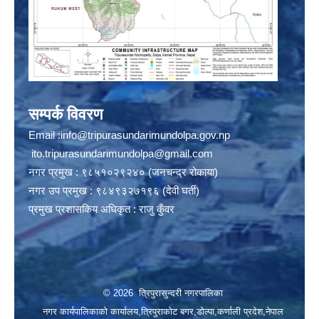
सम्पर्क विवरण
Email :
info@tripurasundarimundolpa.gov.np
ito.tripurasundarimundolpa@gmail.com
नगर प्रमुख : ९८५१०२९२४० (जनचन्द्र रोकाया)
नगर उप प्रमुख : ९८४९३२७१९६ (देवी घर्ती)
प्रमुख प्रशासकिय अधिकृत : राजु कुँवर
© 2026 त्रिपुरासुन्दरी नगरपालिका
नगर कार्यपालिकाको कार्यालय,त्रिपुराकोट बगर,डोल्पा,कर्णाली प्रदेश,नेपाल