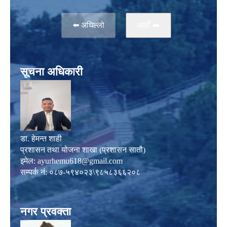
⬅️ अघिल्लो
अर्काे ➡️
सूचना अधिकारी
डा. हेमन्त शाही
प्रशासन तथा योजना शाखा (प्रशासन सातौ)
इमेल:
ayurhemu618@gmail.com
सम्पर्क नं: ०८७-५९४०२३\९८५८३६६२०८
नगर प्रवक्ता