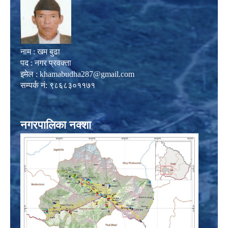
नाम : खम बुढा
पद : नगर प्रवक्ता
इमेल :
khamabudha287@gmail.com
सम्पर्क नं: ९८६८३०११७१
नगरपालिका नक्शा