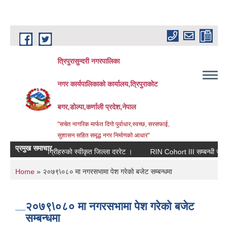
Skip to main content
त्रिपुरासुन्दरी नगरपालिका
नगर कार्यपालिकाको कार्यालय,त्रिपुराकोट
बगर,डोल्पा,कर्णाली प्रदेश,नेपाल
"सचेत नागरिक मार्फत दिगो पुर्वाधार,स्वच्छ, सरसफाई,
सुशासन सहित समृद्ध नगर निर्माणको आधार"
प्रमुख समाचार
िर्माण सामाग्रीहरुको स्वीकृत जिल्ला दररेट ।
RIN Cohort III सम्बन्धी सूचना ।
You are here
Home
» २०७९\०८० मा नगरसभामा पेश गरेकाे बजेट सम्बन्धमा
२०७९\०८० मा नगरसभामा पेश गरेकाे बजेट
सम्बन्धमा