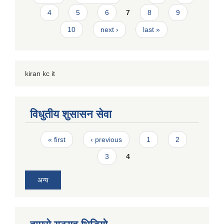
4
5
6
7
8
9
10
next ›
last »
kiran kc it
विधुतीय शुसासन सेवा
Pages
« first
‹ previous
1
2
3
4
अन्य