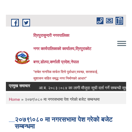
Skip to main content
त्रिपुरासुन्दरी नगरपालिका
नगर कार्यपालिकाको कार्यालय,त्रिपुराकोट
बगर,डोल्पा,कर्णाली प्रदेश,नेपाल
"सचेत नागरिक मार्फत दिगो पुर्वाधार,स्वच्छ, सरसफाई,
सुशासन सहित समृद्ध नगर निर्माणको आधार"
प्रमुख समाचार
बन्धी सूचना ।
आ.ब. २०८३।०८४ का लागी मौजुदा सूची दर्ता गर्ने सम्बन्धी सूचना ।
You are here
Home
» २०७९\०८० मा नगरसभामा पेश गरेकाे बजेट सम्बन्धमा
२०७९\०८० मा नगरसभामा पेश गरेकाे बजेट
सम्बन्धमा