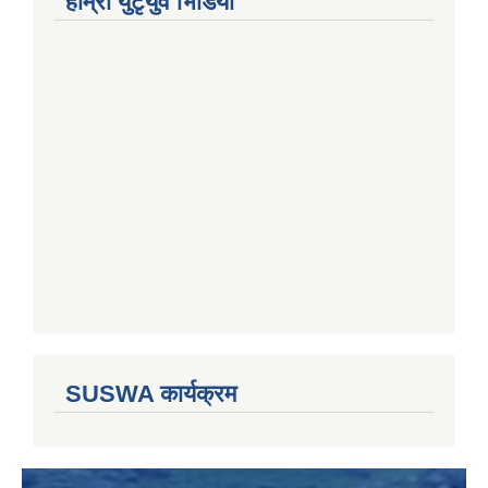
हाम्राे युटृयुव भिडियाे
SUSWA कार्यक्रम