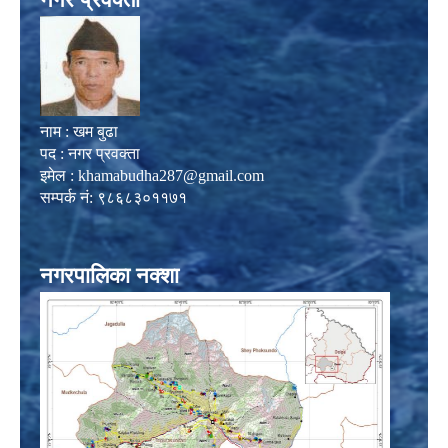
नाम : खम बुढा
पद : नगर प्रवक्ता
इमेल :
khamabudha287@gmail.com
सम्पर्क नं: ९८६८३०११७१
नगरपालिका नक्शा