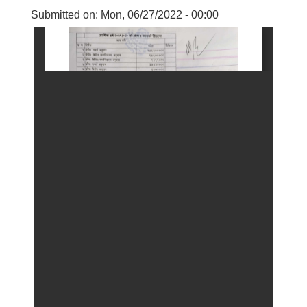
Submitted on:
Mon, 06/27/2022 - 00:00
बालि विशेष व्यवसायीक साना पकेट कार्यक्रम सत्ञ्चालन गर्न ईच्छुक लक्षित वर्गवाट प्रस्ताव पेश गर्ने बारे सुचना ।