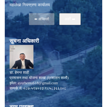
महालेखा नियन्त्रणा कार्यालय
⬅️ अघिल्लो
अर्काे ➡️
सूचना अधिकारी
डा. हेमन्त शाही
प्रशासन तथा योजना शाखा (प्रशासन सातौ)
इमेल:
ayurhemu618@gmail.com
सम्पर्क नं: ०८७-५९४०२३\९८५८३६६२०८
नगर प्रवक्ता