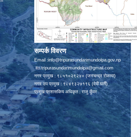
सम्पर्क विवरण
Email :
info@tripurasundarimundolpa.gov.np
ito.tripurasundarimundolpa@gmail.com
नगर प्रमुख : ९८५१०२९२४० (जनचन्द्र रोकाया)
नगर उप प्रमुख : ९८४९३२७१९६ (देवी घर्ती)
प्रमुख प्रशासकिय अधिकृत : राजु कुँवर