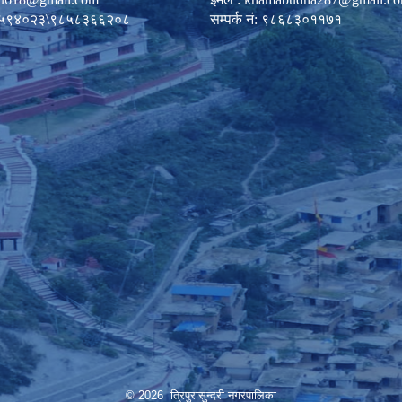
०८७-५९४०२३\९८५८३६६२०८
सम्पर्क नं: ९८६८३०११७१
© 2026 त्रिपुरासुन्दरी नगरपालिका