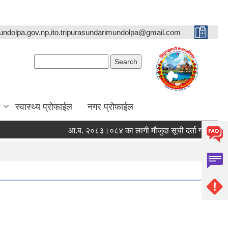
undolpa.gov.np,ito.tripurasundarimundolpa@gmail.com
Search form
Search
स्वास्थ्य प्रोफाईल
नगर प्रोफाईल
आ.ब. २०८३।०८४ का लागी मौजुदा सूची दर्ता गर्ने सम्बन्धी सूच