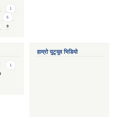
1
5
9
हाम्राे युटृयुव भिडियाे
1
4