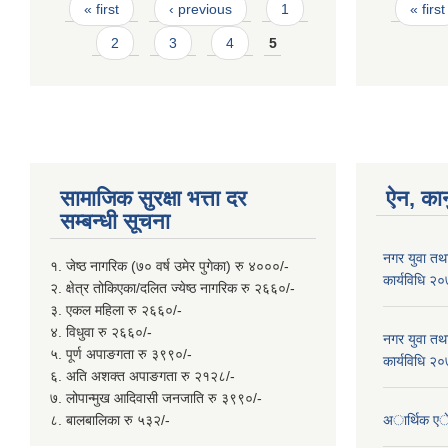
Pages
Page
« first
‹ previous
1
« first
2
3
4
5
सामाजिक सुरक्षा भत्ता दर
ऐन, कान
सम्बन्धी सूचना
नगर युवा तथा
१. जेष्ठ नागरिक (७० वर्ष उमेर पुगेका) रु ४०००/-
कार्यविधि २
२. क्षेत्र तोकिएका/दलित ज्येष्ठ नागरिक रु २६६०/-
३. एकल महिला रु २६६०/-
४. विधुवा रु २६६०/-
नगर युवा तथा
५. पूर्ण अपाङगता रु ३९९०/-
कार्यविधि २
६. अति अशक्त अपाङगता रु २१२८/-
७. लोपान्मुख आदिवासी जनजाति रु ३९९०/-
८. बालबालिका रु ५३२/-
अार्थिक ए