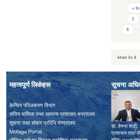
Page
« fir
2
6
kiran kc it
महत्वपूर्ण लिकंहरू
सूचना अधि
केन्दिय पञ्जिकरण विभाग
संघिय मामिला तथा सामान्य प्रशासन मन्त्रालय
सूचना तथा संचार प्रविधि मन्त्रालय
डा. हेमन्त शाही
Mofaga Portal
प्रशासन तथा य
इमेल:
ayurhem