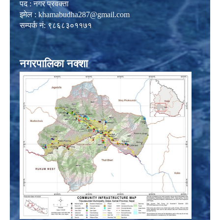
पद : नगर प्रवक्ता
इमेल :
khamabudha287@gmail.com
सम्पर्क नं: ९८६८३०११७१
नगरपालिका नक्शा