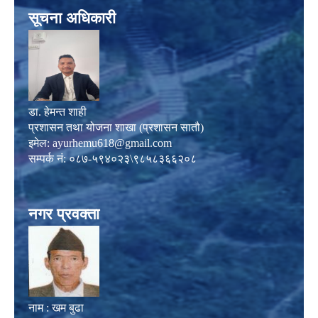
सूचना अधिकारी
डा. हेमन्त शाही
प्रशासन तथा योजना शाखा (प्रशासन सातौ)
इमेल:
ayurhemu618@gmail.com
सम्पर्क नं: ०८७-५९४०२३\९८५८३६६२०८
नगर प्रवक्ता
नाम : खम बुढा