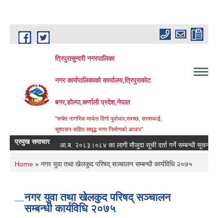
Skip to main content
त्रिपुरासुन्दरी नगरपालिका
नगर कार्यपालिकाको कार्यालय,त्रिपुराकोट
बगर,डोल्पा,कर्णाली प्रदेश,नेपाल
"सचेत नागरिक मार्फत दिगो पुर्वाधार,स्वच्छ, सरसफाई,
सुशासन सहित समृद्ध नगर निर्माणको आधार"
प्रमुख समाचार
आ.ब. २०८३।०८४ का लागी मौजुदा सूची दर्ता गर्ने सम्बन्धी सूचना ।
You are here
Home
» नगर युवा तथा खेलकुद परिषद् सञ्चालन सम्बन्धी कार्यविधि २०७५
नगर युवा तथा खेलकुद परिषद् सञ्चालन
सम्बन्धी कार्यविधि २०७५