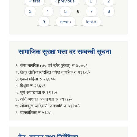
Pages
« first
‹ previous
1
2
3
4
5
6
7
8
9
next ›
last »
सामाजिक सुरक्षा भत्ता दर सम्बन्धी सूचना
१. जेष्ठ नागरिक (७० वर्ष उमेर पुगेका) रु ४०००/-
२. क्षेत्र तोकिएका/दलित ज्येष्ठ नागरिक रु २६६०/-
३. एकल महिला रु २६६०/-
४. विधुवा रु २६६०/-
५. पूर्ण अपाङगता रु ३९९०/-
६. अति अशक्त अपाङगता रु २१२८/-
७. लोपान्मुख आदिवासी जनजाति रु ३९९०/-
८. बालबालिका रु ५३२/-