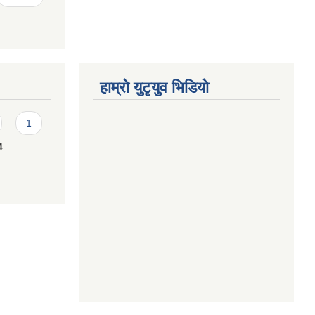
हाम्राे युटृयुव भिडियाे
1
4