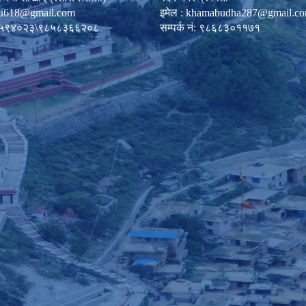
u618@gmail.com
इमेल :
khamabudha287@gmail.c
०८७-५९४०२३\९८५८३६६२०८
सम्पर्क नं: ९८६८३०११७१