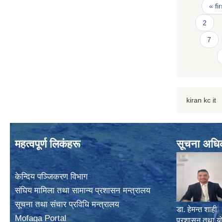
Page
« fir
2
7
kiran kc it
महत्वपूर्ण लिकंहरू
सूचना अधि
केन्दिय पञ्जिकरण विभाग
संघिय मामिला तथा सामान्य प्रशासन मन्त्रालय
सूचना तथा संचार प्रविधि मन्त्रालय
डा. हेमन्त शाही
Mofaga Portal
प्रशासन तथा य