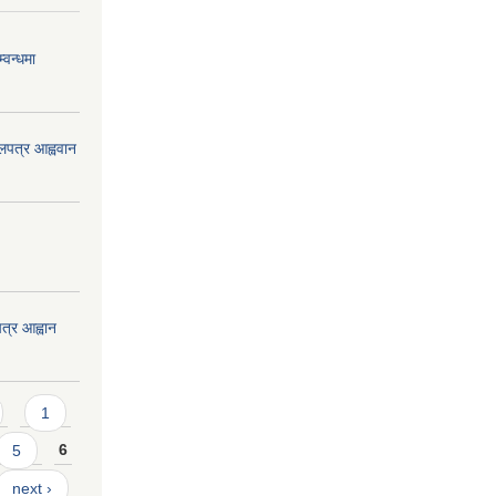
्वन्धमा
ोलपत्र आह्ववान
त्र आह्वान
1
5
6
next ›