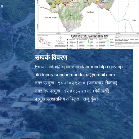
om
सम्पर्क विवरण
Email :
info@tripurasundarimundolpa.gov.np
ito.tripurasundarimundolpa@gmail.com
नगर प्रमुख : ९८५१०२९२४० (जनचन्द्र रोकाया)
नगर उप प्रमुख : ९८४९३२७१९६ (देवी घर्ती)
प्रमुख प्रशासकिय अधिकृत : राजु कुँवर