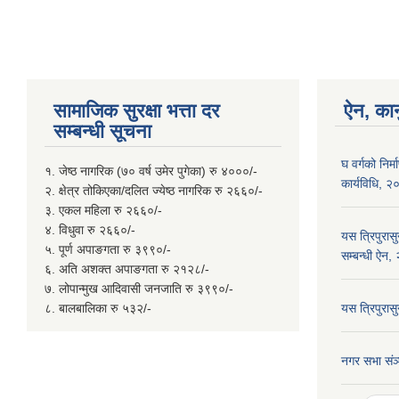
सामाजिक सुरक्षा भत्ता दर
ऐन, कान
सम्बन्धी सूचना
घ वर्गको निर
१. जेष्ठ नागरिक (७० वर्ष उमेर पुगेका) रु ४०००/-
कार्यविधि, 
२. क्षेत्र तोकिएका/दलित ज्येष्ठ नागरिक रु २६६०/-
३. एकल महिला रु २६६०/-
४. विधुवा रु २६६०/-
यस त्रिपुरास
५. पूर्ण अपाङगता रु ३९९०/-
सम्बन्धी ऐन
६. अति अशक्त अपाङगता रु २१२८/-
७. लोपान्मुख आदिवासी जनजाति रु ३९९०/-
८. बालबालिका रु ५३२/-
यस त्रिपुरा
नगर सभा संञ्