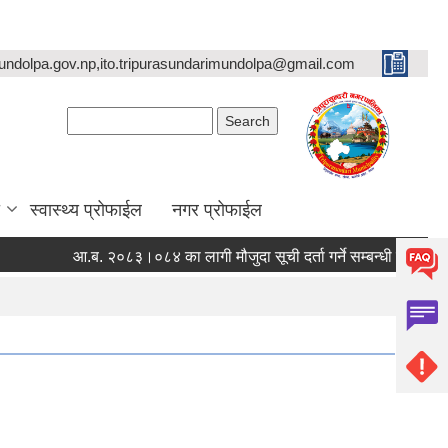
undolpa.gov.np,ito.tripurasundarimundolpa@gmail.com
Search form
Search
स्वास्थ्य प्रोफाईल
नगर प्रोफाईल
आ.ब. २०८३।०८४ का लागी मौजुदा सूची दर्ता गर्ने सम्बन्धी सूचना ।
स्