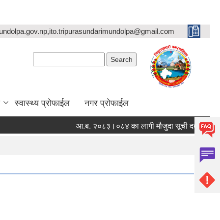
undolpa.gov.np,ito.tripurasundarimundolpa@gmail.com
Search form
Search
स्वास्थ्य प्रोफाईल
नगर प्रोफाईल
आ.ब. २०८३।०८४ का लागी मौजुदा सूची दर्ता गर्ने सम्बन्धी स