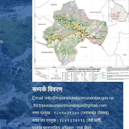
om
सम्पर्क विवरण
Email :
info@tripurasundarimundolpa.gov.np
ito.tripurasundarimundolpa@gmail.com
नगर प्रमुख : ९८५१०२९२४० (जनचन्द्र रोकाया)
नगर उप प्रमुख : ९८४९३२७१९६ (देवी घर्ती)
प्रमुख प्रशासकिय अधिकृत : राजु कुँवर