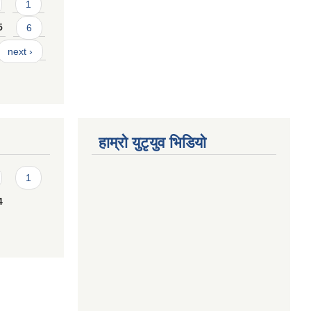
1
5
6
next ›
हाम्राे युटृयुव भिडियाे
1
4