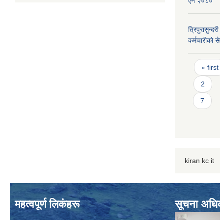
ऐन २०८०
त्रिपुरासुन्
कर्मचारीको से
Page
« first
2
7
kiran kc it
महत्वपूर्ण लिकंहरू
सूचना अधि