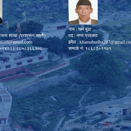
नाम : खम बुढा
ोजना शाखा (प्रशासन सातौ)
पद : नगर प्रवक्ता
u618@gmail.com
इमेल :
khamabudha287@gmail.c
०८७-५९४०२३\९८५८३६६२०८
सम्पर्क नं: ९८६८३०११७१