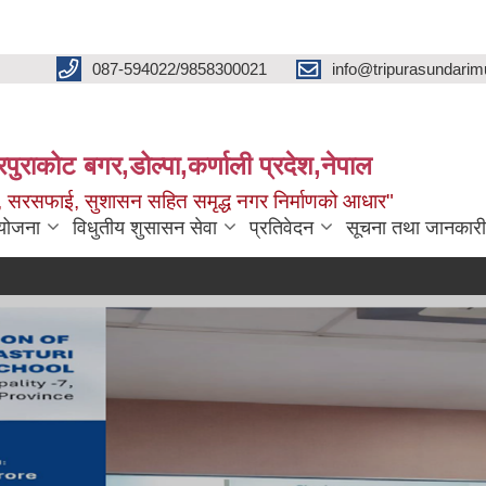
087-594022/9858300021
info@tripurasundarim
िपुराकोट बगर,डोल्पा,कर्णाली प्रदेश,नेपाल
च्छ, सरसफाई, सुशासन सहित समृद्ध नगर निर्माणको आधार"
ियोजना
विधुतीय शुसासन सेवा
प्रतिवेदन
सूचना तथा जानकारी