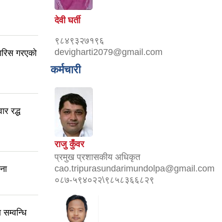
देवी घर्ती
९८४९३२७१९६
devigharti2079@gmail.com
ारिस गरएकाे
कर्मचारी
ार रद्ध
राजु कुँवर
प्रमुख प्रशासकीय अधिकृत
cao.tripurasundarimundolpa@gmail.com
चना
०८७-५९४०२२\९८५८३६६८२९
सम्वन्धि