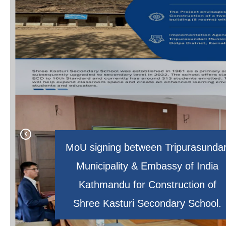
MoU signing between Tripurasundar
Municipality & Embassy of India
त्रिपुरासुन्दरी नगरपािलकामा FTTH सेवा
प्रमुख जिल्ला अधिकारी ज्यूलाई नगरपालिकाम
Kathmandu for Construction of
प्रारम्भ कार्यक्रम
Shree Kasturi Secondary School.
नगरपालिका केन्द्र त्रिपुराकोट वगर ।
वाला त्रिपुरासुन्दरी माताको मन्दिर ।
स्वागत ।