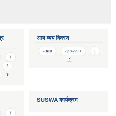
्र
आय व्यय विवरण
Pages
« first
‹ previous
1
1
2
5
9
SUSWA कार्यक्रम
1