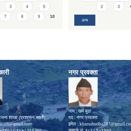
3
4
5
2
3
7
8
9
10
अन्य
कारी
नगर प्रवक्ता
नाम : खम बुढा
ोजना शाखा (प्रशासन सातौ)
पद : नगर प्रवक्ता
u618@gmail.com
इमेल :
khamabudha287@gmail.c
०८७-५९४०२३\९८५८३६६२०८
सम्पर्क नं: ९८६८३०११७१