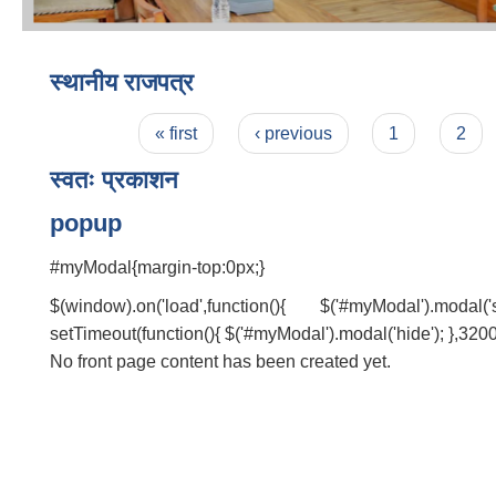
स्थानीय राजपत्र
Pages
« first
‹ previous
1
2
स्वतः प्रकाशन
popup
#myModal{margin-top:0px;}
$(window).on('load',function(){ $('#myModal').modal(
setTimeout(function(){ $('#myModal').modal('hide'); },3200
No front page content has been created yet.