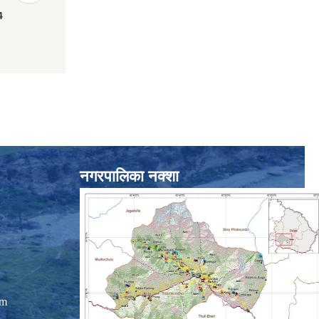
4
नगरपालिका नक्शा
om