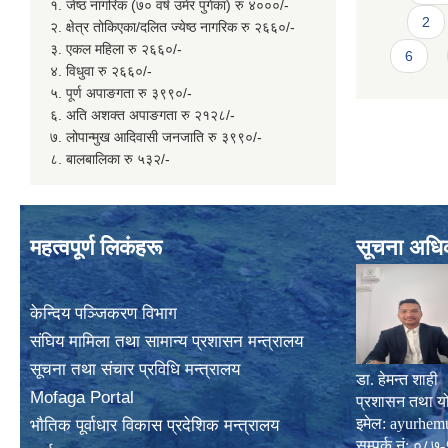
१. जेष्ठ नागरिक (७० वर्ष उमेर पुगेका) रु ४०००/-
2
२. क्षेत्र तोकिएका/दलित ज्येष्ठ नागरिक रु २६६०/-
३. एकल महिला रु २६६०/-
6
४. विधुवा रु २६६०/-
५. पूर्ण अपाङगता रु ३९९०/-
६. अति अशक्त अपाङगता रु २१२८/-
७. लोपान्मुख आदिवासी जनजाति रु ३९९०/-
८. बालबालिका रु ५३२/-
महत्वपूर्ण लिकंहरू
सूचना अधि
केन्दिय पञ्जिकरण विभाग
संघिय मामिला तथा सामान्य प्रशासन मन्त्रालय
सूचना तथा संचार प्रविधि मन्त्रालय
डा. हेमन्त शाही
Mofaga Portal
प्रशासन तथा य
इमेल:
ayurhem
भाैतिक पूर्वाधार विकास प्रदेशिक मन्त्रालय
सम्पर्क नं: 