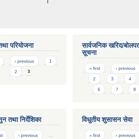
तथा परियोजना
सार्वजनिक खरिद/बोलपत
सूचना
s
‹ previous
1
Pages
« first
‹ previous
2
3
2
3
4
6
7
8
ुन तथा निर्देशिका
विधुतीय शुसासन सेवा
s
Pages
st
‹ previous
…
« first
‹ previous