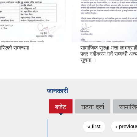
ि गरिएको सम्बन्धमा ।
सामाजिक सुरक्षा भत्ता लाभग्रा
पत्र नवीकरण गर्ने सम्बन्धी अत्
सूचना ।
जानकारी
बजेट
घटना दर्ता
सामाजिक
(active
tab)
Pages
« first
‹ previou