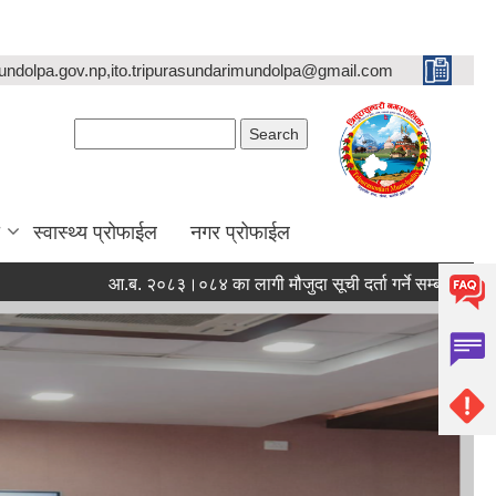
undolpa.gov.np,ito.tripurasundarimundolpa@gmail.com
Search form
Search
स्वास्थ्य प्रोफाईल
नगर प्रोफाईल
आ.ब. २०८३।०८४ का लागी मौजुदा सूची दर्ता गर्ने सम्बन्धी सूचना ।
स्