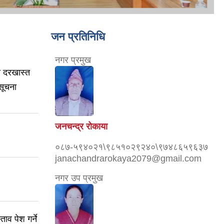
जन प्रतिनिधि
नगर प्रमुख
 दरखास्त
 सूचना
जनचन्द्र रोकाया
०८७-५९४०२१\९८५१०२९२४०\९७४८६५९६३७
janachandrarokaya2079@gmail.com
नगर उप प्रमुख
ाव पेश गर्ने