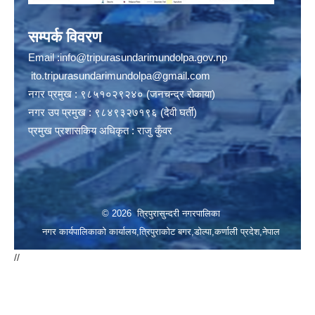
सम्पर्क विवरण
Email :
info@tripurasundarimundolpa.gov.np
ito.tripurasundarimundolpa@gmail.com
नगर प्रमुख : ९८५१०२९२४० (जनचन्द्र रोकाया)
नगर उप प्रमुख : ९८४९३२७१९६ (देवी घर्ती)
प्रमुख प्रशासकिय अधिकृत : राजु कुँवर
© 2026 त्रिपुरासुन्दरी नगरपालिका
नगर कार्यपालिकाको कार्यालय,त्रिपुराकोट बगर,डोल्पा,कर्णाली प्रदेश,नेपाल
//