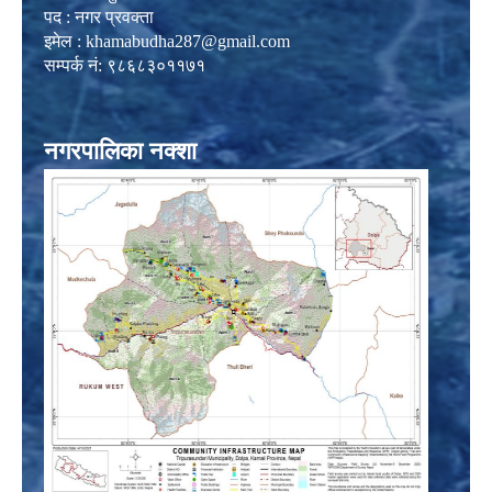
पद : नगर प्रवक्ता
इमेल :
khamabudha287@gmail.com
सम्पर्क नं: ९८६८३०११७१
नगरपालिका नक्शा