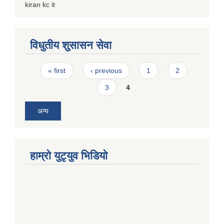
kiran kc it
विधुतीय शुसासन सेवा
Pages
« first
‹ previous
1
2
3
4
अन्य
हाम्राे युटृयुव भिडियाे