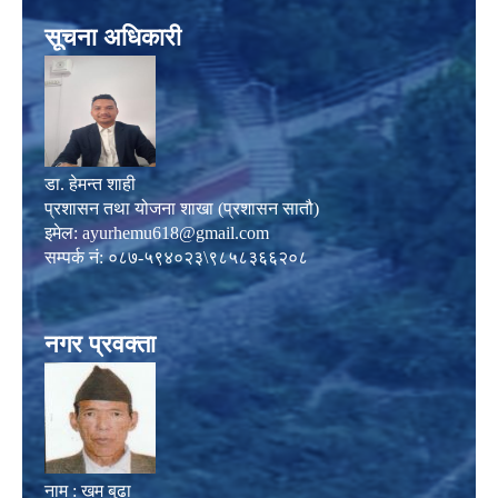
सूचना अधिकारी
डा. हेमन्त शाही
प्रशासन तथा योजना शाखा (प्रशासन सातौ)
इमेल:
ayurhemu618@gmail.com
सम्पर्क नं: ०८७-५९४०२३\९८५८३६६२०८
नगर प्रवक्ता
नाम : खम बुढा