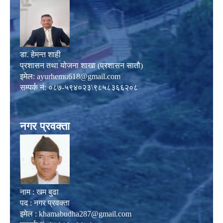
डा. हेमन्त शाही
प्रशासन तथा योजना शाखा (प्रशासन सातौ)
इमेल:
ayurhemu618@gmail.com
सम्पर्क नं: ०८७-५९४०२३\९८५८३६६२०८
नगर प्रवक्ता
नाम : खम बुढा
पद : नगर प्रवक्ता
इमेल :
khamabudha287@gmail.com