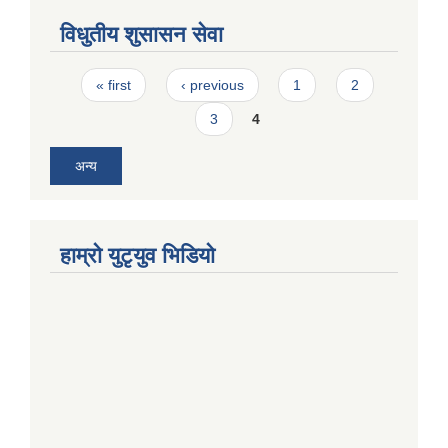
विधुतीय शुसासन सेवा
Pages
« first
‹ previous
1
2
3
4
अन्य
हाम्राे युटृयुव भिडियाे