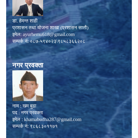
डा. हेमन्त शाही
प्रशासन तथा योजना शाखा (प्रशासन सातौ)
इमेल:
ayurhemu618@gmail.com
सम्पर्क नं: ०८७-५९४०२३\९८५८३६६२०८
नगर प्रवक्ता
नाम : खम बुढा
पद : नगर प्रवक्ता
इमेल :
khamabudha287@gmail.com
सम्पर्क नं: ९८६८३०११७१