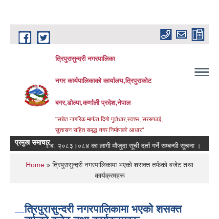
Skip to main content
त्रिपुरासुन्दरी नगरपालिका
नगर कार्यपालिकाको कार्यालय,त्रिपुराकोट
बगर,डोल्पा,कर्णाली प्रदेश,नेपाल
"सचेत नागरिक मार्फत दिगो पुर्वाधार,स्वच्छ, सरसफाई,
सुशासन सहित समृद्ध नगर निर्माणको आधार"
प्रमुख समाचार
आ.ब. २०८३।०८४ का लागी मौजुदा सूची दर्ता गर्ने सम्बन्धी सूचना ।
स्तरवृद
You are here
Home
» त्रिपुरासुन्दरी नगरपालिकामा भएकाे शसक्त तर्फकाे बजेट तथा
कार्यक्रमहरू
त्रिपुरासुन्दरी नगरपालिकामा भएकाे शसक्त