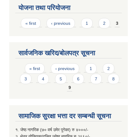
योजना तथा परियोजना
Pages
« first
‹ previous
1
2
3
सार्वजनिक खरिद/बोलपत्र सूचना
Pages
« first
‹ previous
1
2
3
4
5
6
7
8
9
सामाजिक सुरक्षा भत्ता दर सम्बन्धी सूचना
१. जेष्ठ नागरिक (७० वर्ष उमेर पुगेका) रु ४०००/-
२. क्षेत्र तोकिएका/दलित ज्येष्ठ नागरिक रु २६६०/-