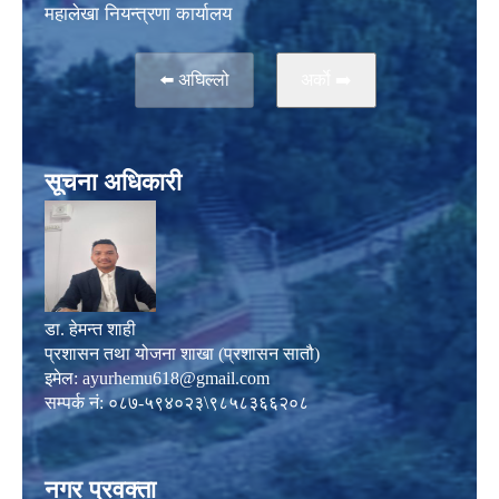
महालेखा नियन्त्रणा कार्यालय
⬅️ अघिल्लो
अर्काे ➡️
सूचना अधिकारी
डा. हेमन्त शाही
प्रशासन तथा योजना शाखा (प्रशासन सातौ)
इमेल:
ayurhemu618@gmail.com
सम्पर्क नं: ०८७-५९४०२३\९८५८३६६२०८
नगर प्रवक्ता