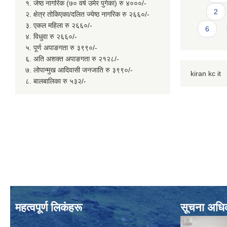
१. जेष्ठ नागरिक (७० वर्ष उमेर पुगेका) रु ४०००/-
2
२. क्षेत्र तोकिएका/दलित ज्येष्ठ नागरिक रु २६६०/-
३. एकल महिला रु २६६०/-
6
४. विधुवा रु २६६०/-
५. पूर्ण अपाङगता रु ३९९०/-
६. अति अशक्त अपाङगता रु २१२८/-
७. लोपान्मुख आदिवासी जनजाति रु ३९९०/-
kiran kc it
८. बालबालिका रु ५३२/-
महत्वपूर्ण लिकंहरू
सूचना अधि