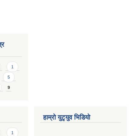
्र
1
5
9
हाम्राे युटृयुव भिडियाे
1