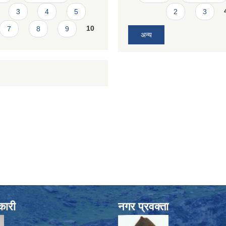
3
4
5
2
3
7
8
9
10
अन्य
कारी
नगर प्रवक्ता