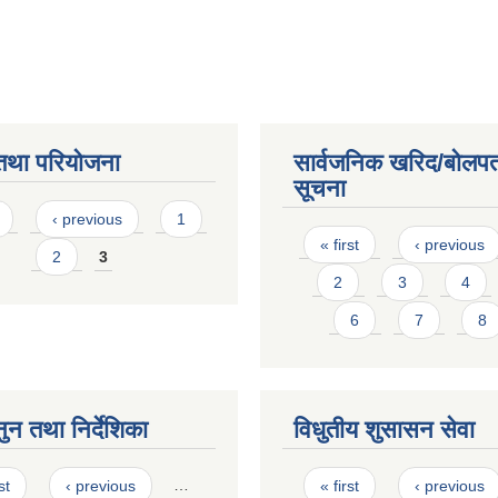
तथा परियोजना
सार्वजनिक खरिद/बोलपत
सूचना
s
‹ previous
1
Pages
« first
‹ previous
2
3
2
3
4
6
7
8
ुन तथा निर्देशिका
विधुतीय शुसासन सेवा
s
Pages
st
‹ previous
…
« first
‹ previous