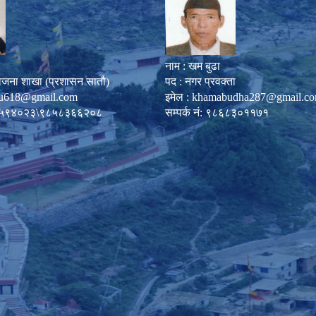
नाम : खम बुढा
ोजना शाखा (प्रशासन सातौ)
पद : नगर प्रवक्ता
u618@gmail.com
इमेल :
khamabudha287@gmail.c
०८७-५९४०२३\९८५८३६६२०८
सम्पर्क नं: ९८६८३०११७१