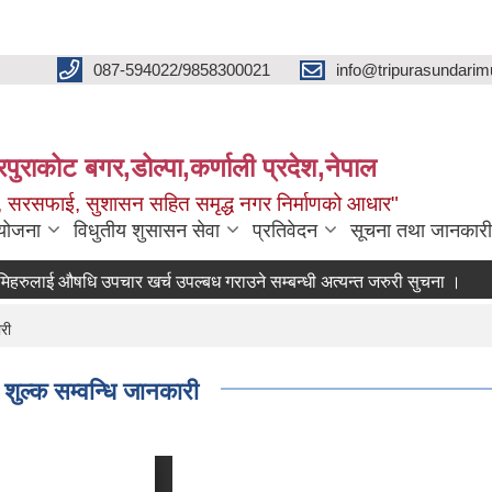
087-594022/9858300021
info@tripurasundarim
िपुराकोट बगर,डोल्पा,कर्णाली प्रदेश,नेपाल
च्छ, सरसफाई, सुशासन सहित समृद्ध नगर निर्माणको आधार"
ियोजना
विधुतीय शुसासन सेवा
प्रतिवेदन
सूचना तथा जानकारी
ई ‍‌औषधि उपचार खर्च उपल्बध गराउने सम्बन्धी अत्यन्त जरुरी सुचना ।
रिक्त 
री
 शुल्क सम्वन्धि जानकारी