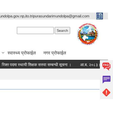
undolpa.gov.np,ito.tripurasundarimundolpa@gmail.com
Search form
Search
स्वास्थ्य प्रोफाईल
नगर प्रोफाईल
पदमा स्थायी शिक्षक सरुवा सम्बन्धी सूचना ।
आ.ब. २०८३।०८४ का लागी मौजुदा 