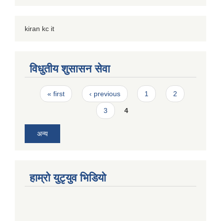
kiran kc it
विधुतीय शुसासन सेवा
Pages
« first
‹ previous
1
2
3
4
अन्य
हाम्राे युटृयुव भिडियाे