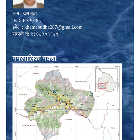
नाम : खम बुढा
पद : नगर प्रवक्ता
इमेल :
khamabudha287@gmail.com
सम्पर्क नं: ९८६८३०११७१
नगरपालिका नक्शा