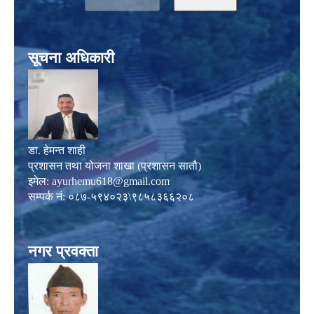
सूचना अधिकारी
डा. हेमन्त शाही
प्रशासन तथा योजना शाखा (प्रशासन सातौ)
इमेल:
ayurhemu618@gmail.com
सम्पर्क नं: ०८७-५९४०२३\९८५८३६६२०८
नगर प्रवक्ता