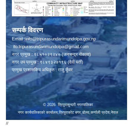
सम्पर्क विवरण
Email :
info@tripurasundarimundolpa.gov.np
ito.tripurasundarimundolpa@gmail.com
नगर प्रमुख : ९८५१०२९२४० (जनचन्द्र रोकाया)
नगर उप प्रमुख : ९८४९३२७१९६ (देवी घर्ती)
प्रमुख प्रशासकिय अधिकृत : राजु कुँवर
© 2026 त्रिपुरासुन्दरी नगरपालिका
नगर कार्यपालिकाको कार्यालय,त्रिपुराकोट बगर,डोल्पा,कर्णाली प्रदेश,नेपाल
//